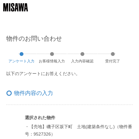
物件のお問い合わせ
アンケート
入力
お客様
情報
入力
入力
内容
確認
受付
完了
以下のアンケートにお答えください。
物件内容の入力
選択された物件
・【売地】磯子区坂下町 土地(建築条件なし)（物件番
号：9527326）