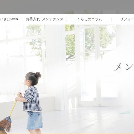
いさぽWeb
お手入れ･メンテナンス
くらしのコラム
リフォ