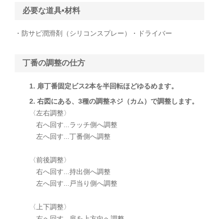
必要な道具•材料
・防サビ潤滑剤（シリコンスプレー）・ドライバー
丁番の調整の仕方
1. 扉丁番固定ビス2本を半回転ほどゆるめます。
2. 右図にある、3種の調整ネジ（カム）で調整します。
〈左右調整〉
右へ回す...ラッチ側へ調整
左へ回す...丁番側へ調整
〈前後調整〉
右へ回す...持出側へ調整
左へ回す...戸当り側へ調整
〈上下調整〉
右へ回す...扉を上方向へ調整