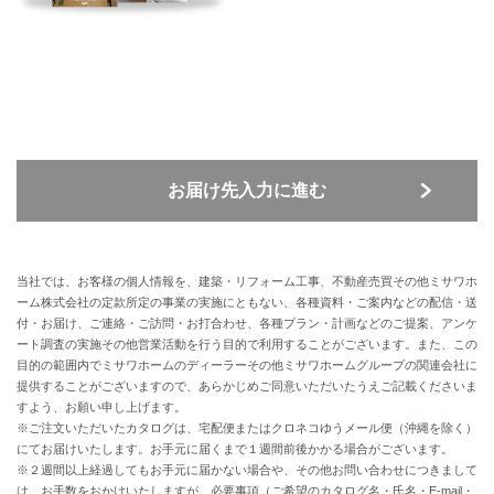
お届け先入力に進む
当社では、お客様の個人情報を、建築・リフォーム工事、不動産売買その他ミサワホ
ーム株式会社の定款所定の事業の実施にともない、各種資料・ご案内などの配信・送
付・お届け、ご連絡・ご訪問・お打合わせ、各種プラン・計画などのご提案、アンケ
ート調査の実施その他営業活動を行う目的で利用することがございます。また、この
目的の範囲内でミサワホームのディーラーその他ミサワホームグループの関連会社に
提供することがございますので、あらかじめご同意いただいたうえご記載くださいま
すよう、お願い申し上げます。
※ご注文いただいたカタログは、宅配便またはクロネコゆうメール便（沖縄を除く）
にてお届けいたします。お手元に届くまで１週間前後かかる場合がございます。
※２週間以上経過してもお手元に届かない場合や、その他お問い合わせにつきまして
は、お手数をおかけいたしますが、必要事項（ご希望のカタログ名・氏名・E-mail・