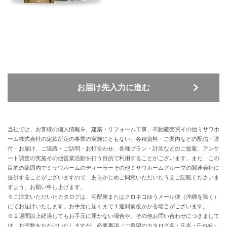
お届け先入力に進む
当社では、お客様の個人情報を、建築・リフォーム工事、不動産売買その他ミサワホ
ーム株式会社の定款所定の事業の実施にともない、各種資料・ご案内などの配信・送
付・お届け、ご連絡・ご訪問・お打合わせ、各種プラン・計画などのご提案、アンケ
ート調査の実施その他営業活動を行う目的で利用することがございます。また、この
目的の範囲内でミサワホームのディーラーその他ミサワホームグループの関連会社に
提供することがございますので、あらかじめご同意いただいたうえご記載くださいま
すよう、お願い申し上げます。
※ご注文いただいたカタログは、宅配便またはクロネコゆうメール便（沖縄を除く）
にてお届けいたします。お手元に届くまで１週間前後かかる場合がございます。
※２週間以上経過してもお手元に届かない場合や、その他お問い合わせにつきまして
は、お手数をおかけいたしますが、必要事項（ご希望のカタログ名・氏名・E-mail・