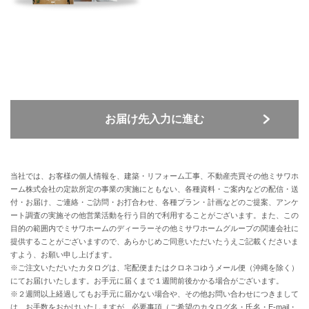
お届け先入力に進む
当社では、お客様の個人情報を、建築・リフォーム工事、不動産売買その他ミサワホ
ーム株式会社の定款所定の事業の実施にともない、各種資料・ご案内などの配信・送
付・お届け、ご連絡・ご訪問・お打合わせ、各種プラン・計画などのご提案、アンケ
ート調査の実施その他営業活動を行う目的で利用することがございます。また、この
目的の範囲内でミサワホームのディーラーその他ミサワホームグループの関連会社に
提供することがございますので、あらかじめご同意いただいたうえご記載くださいま
すよう、お願い申し上げます。
※ご注文いただいたカタログは、宅配便またはクロネコゆうメール便（沖縄を除く）
にてお届けいたします。お手元に届くまで１週間前後かかる場合がございます。
※２週間以上経過してもお手元に届かない場合や、その他お問い合わせにつきまして
は、お手数をおかけいたしますが、必要事項（ご希望のカタログ名・氏名・E-mail・