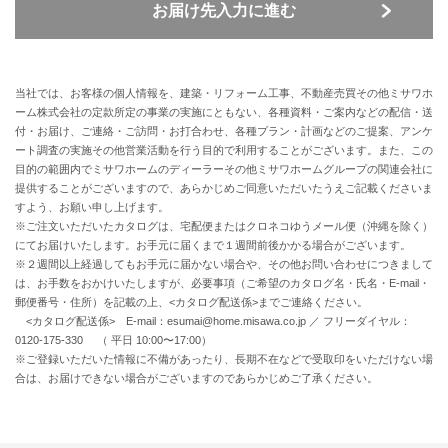
お届け先入力に進む
当社では、お客様の個人情報を、建築・リフォーム工事、不動産売買その他ミサワホ
ーム株式会社の定款所定の事業の実施にともない、各種資料・ご案内などの配信・送
付・お届け、ご連絡・ご訪問・お打合わせ、各種プラン・計画などのご提案、アンケ
ート調査の実施その他営業活動を行う目的で利用することがございます。また、この
目的の範囲内でミサワホームのディーラーその他ミサワホームグループの関連会社に
提供することがございますので、あらかじめご同意いただいたうえご記載くださいま
すよう、お願い申し上げます。
※ご注文いただいたカタログは、宅配便またはクロネコゆうメール便（沖縄を除く）
にてお届けいたします。お手元に届くまで１週間前後かかる場合がございます。
※２週間以上経過してもお手元に届かない場合や、その他お問い合わせにつきまして
は、お手数をおかけいたしますが、必要事項（ご希望のカタログ名・氏名・E-mail・
郵便番号・住所）を記載の上、<カタログ配送係>までご連絡ください。
<カタログ配送係> E-mail：esumai@home.misawa.co.jp ／ フリーダイヤル：
0120-175-330 （ 平日 10:00〜17:00）
※ご登録いただいた情報に不備があったり、長期不在などで受取印をいただけない場
合は、お届けできない場合がございますのであらかじめご了承ください。