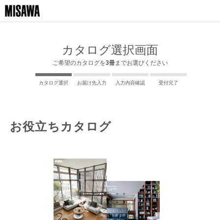
カタログ選択画面
ご希望のカタログを
3冊
までお選びください
カタログ選択
お届け先入力
入力内容確認
受付完了
お役立ちカタログ