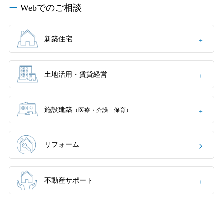
再開発・官民連携事業
土地活用実例
Webでのご相談
展示
場・
イベント情報
企業・IR
住まいるりんぐ（ロングサポート）
リフォーム事例
住まいづくりガイド
分譲マンション開発事業
カタログ請求
法人のお客さま
保証制度
新築住宅
事業用
買う
ニュース
収益不動産・投資開発事業
住まいのご相談
アフターメンテナンス
企業不動産活用（CRE）戦略
MISAWAについて
建築再生事業
土地活用・賃貸経営
事業用リノベーション
分譲住宅（建売・土地）検索
ミサワリフォーム
社宅建築
ミサワホームグループ
事業用売買
ホテル・旅館リフォーム
中古住宅検索
施設建築
（医療・介護・保育）
ご相談窓口
医療・介護・子育て・障がい福祉施設
IR情報
スムストック検索
リフォーム営業所
事業用地・事業用建物
SDGs
リフォーム
お客様センター
分譲マンション検索
これから土地活用・賃貸経営をご検討の方
分譲用地
環境活動
土地活用の基礎から長期安定経営を目指すオーナー様まで、賃貸経
売る
不動産サポート
[MISAWA RELAY]
営に役立つ多彩な情報を幅広くお届けします。
これからリフォームをご検討の方
採用情報
実例動画や基礎知識、収納の工夫など、理想の住まいを叶えるリフ
ホームラウンジ 土地活用・賃貸経営
ォームの具体策とアイデアを豊富にご用意しています。
住まいの売却
ミサワホームオーナーさま・リフォーム工事ご契約者さまとミサワ
すべてのフィールドに新しい価値をデザインし、持続可能な未来志