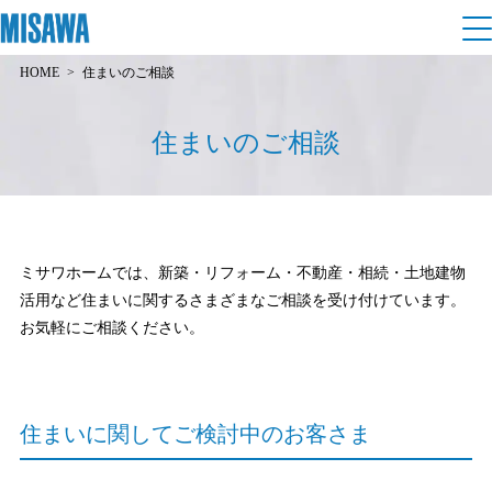
HOME
住まいのご相談
住まい
住まいのご相談
建てる
土地活用
[注文住宅]
個人のお客さま
商品ラインアップ
リフォーム
ミサワホームでは、新築・リフォーム・不動産・相続・土地建物
デザイン
活用など住まいに関するさまざまなご相談を受け付けています。
戸建て・マンション
賃貸住宅
まちづくり
お気軽にご相談ください。
テクノロジー（住まいの性能）
賃貸併用住宅
複合開発・投資開発
ミサワリフォームとは
建築事例・建築実例
オーナーサポート
店舗・各種施設
リフォームの流れ
デザイナーズギャラリー
住まいに関してご検討中のお客さま
サポートメニュー
複合開発事業（ASMACI-アスマチ-）
土地活用モデルルーム見学
企
業・
IR情報
リフォームメニュー
インテリア