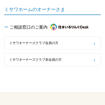
ホームを結ぶコミュニケーションサイト。お得・便利・安心なコン
新卒者採用
向のまちづくりを実現していきます。
ホームラウンジ リフォーム
テンツや、ミサワホームからの大切なお知らせなど配信していま
ミサワホームのオーナーさま
す。
ミサワゼネラルソリューション
中途採用
これから住まいをご検討の方
ミサワオーナーズクラブ
多彩な動画やこだわりが詰まった建築実例、注目の最新情報など、
障がい者採用
ご相談窓口のご案内
住まいづくりを楽しく学べるデジタルラウンジです。
ホームラウンジ 新築・戸建て
ウエルネス事業
ミサワオーナーズクラブ会員の方
海外事業
ミサワオーナーズクラブ未会員の方