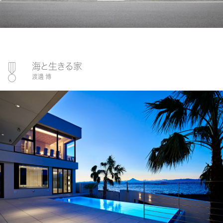
海と生きる家
渡邊 博