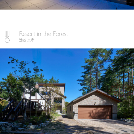
Resort in the Forest
澁谷 文孝