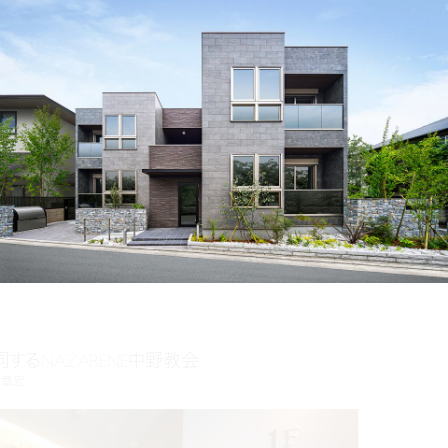
同するNAZARENE中野教会
 章宏