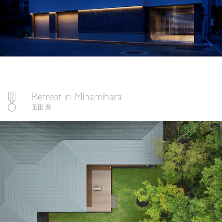
Retreat in Minamihara
玉田 源