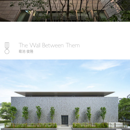
The Wall Between Them
菊池 俊隆