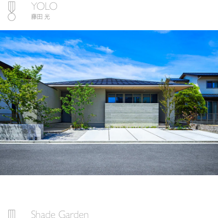
YOLO
藤田 光
Shade Garden