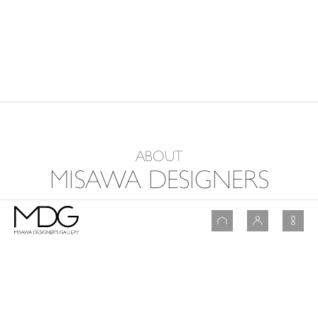
ABOUT
MISAWA DESIGNERS
ミサワデザイナーズとは
お客様の条件や価値観、ライフスタイルを反映するために、デザインだけではない
住まいに関する様々な知識と見識を修得したミサワデザイナーズが、優れた技術
力と的確な提案を加え、お客様だけのオリジナルな住まいづくりをお手伝いしてき
ました。ここで紹介するお住まいはクライアントのご家族とのコラボレーション実例