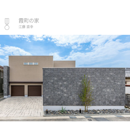
霞町の家
江藤 直幸