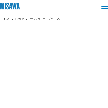
HOME
>
注文住宅
> ミサワデザイナーズギャラリー
住まい
建てる
土地活用
[注文住宅]
個人のお客さま
商品ラインアップ
リフォーム
デザイン
戸建て・マンション
賃貸住宅
まちづくり
テクノロジー（住まいの性能）
賃貸併用住宅
複合開発・投資開発
ミサワリフォームとは
建築事例・建築実例
オーナーサポート
店舗・各種施設
リフォームの流れ
デザイナーズギャラリー
サポートメニュー
複合開発事業（ASMACI-アスマチ-）
土地活用モデルルーム見学
企
業・
IR情報
リフォームメニュー
インテリア