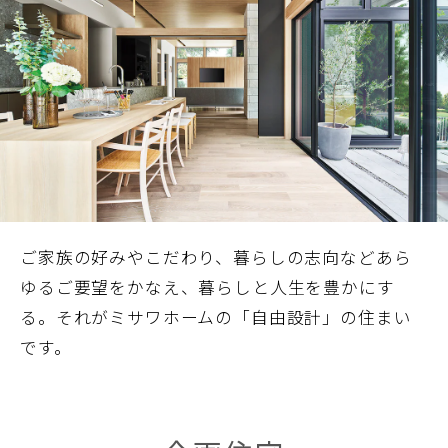
ホームを結ぶコミュニケーションサイト。お得・便利・安心なコン
新卒者採用
向のまちづくりを実現していきます。
ホームラウンジ リフォーム
テンツや、ミサワホームからの大切なお知らせなど配信していま
す。
ミサワゼネラルソリューション
中途採用
これから住まいをご検討の方
ミサワオーナーズクラブ
多彩な動画やこだわりが詰まった建築実例、注目の最新情報など、
障がい者採用
住まいづくりを楽しく学べるデジタルラウンジです。
ホームラウンジ 新築・戸建て
ウエルネス事業
海外事業
ご家族の好みやこだわり、暮らしの志向などあら
ゆるご要望をかなえ、暮らしと人生を豊かにす
る。それがミサワホームの「自由設計」の住まい
です。