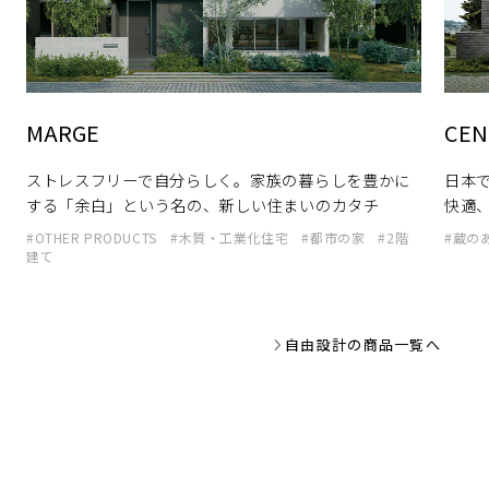
MARGE
CEN
趣味や仕事など「ライフスタイルに
こ
ストレスフリーで自分らしく。家族の暮らしを豊かに
日本
だわった暮らし」をしてみたい方
する「余白」という名の、新しい住まいのカタチ
快適
OTHER PRODUCTS
木質・工業化住宅
都市の家
2階
蔵の
建て
自由設計の商品一覧へ