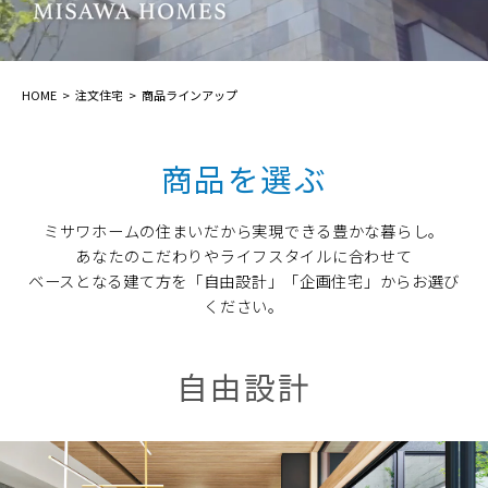
再開発・官民連携事業
土地活用実例
展示
場・
イベント情報
企業・IR
住まいるりんぐ（ロングサポート）
リフォーム事例
住まいづくりガイド
分譲マンション開発事業
カタログ請求
法人のお客さま
保証制度
HOME
注文住宅
商品ラインアップ
事業用
買う
ニュース
収益不動産・投資開発事業
住まいのご相談
アフターメンテナンス
企業不動産活用（CRE）戦略
MISAWAについて
建築再生事業
商品を選ぶ
事業用リノベーション
分譲住宅（建売・土地）検索
ミサワリフォーム
社宅建築
ミサワホームグループ
事業用売買
ホテル・旅館リフォーム
中古住宅検索
ミサワホームの住まいだから実現できる豊かな暮らし。
ご相談窓口
医療・介護・子育て・障がい福祉施設
あなたのこだわりやライフスタイルに合わせて
IR情報
スムストック検索
ベースとなる建て方を「自由設計」「企画住宅」からお選び
リフォーム営業所
事業用地・事業用建物
ください。
SDGs
お客様センター
分譲マンション検索
これから土地活用・賃貸経営をご検討の方
分譲用地
環境活動
自由設計
土地活用の基礎から長期安定経営を目指すオーナー様まで、賃貸経
売る
[MISAWA RELAY]
営に役立つ多彩な情報を幅広くお届けします。
これからリフォームをご検討の方
採用情報
実例動画や基礎知識、収納の工夫など、理想の住まいを叶えるリフ
ホームラウンジ 土地活用・賃貸経営
ォームの具体策とアイデアを豊富にご用意しています。
住まいの売却
ミサワホームオーナーさま・リフォーム工事ご契約者さまとミサワ
すべてのフィールドに新しい価値をデザインし、持続可能な未来志