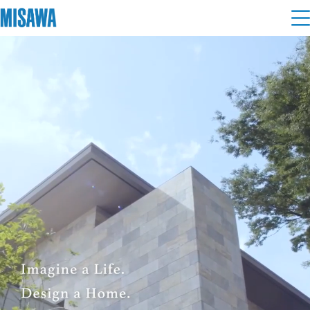
住まい
建てる
土地活用
[注文住宅]
個人のお客さま
商品ラインアップ
リフォーム
デザイン
戸建て・マンション
賃貸住宅
まちづくり
テクノロジー（住まいの性能）
賃貸併用住宅
複合開発・投資開発
ミサワリフォームとは
建築事例・建築実例
オーナーサポート
店舗・各種施設
リフォームの流れ
デザイナーズギャラリー
サポートメニュー
複合開発事業（ASMACI-アスマチ-）
土地活用モデルルーム見学
企
業・
IR情報
リフォームメニュー
インテリア