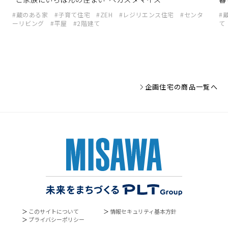
「タイパ」を重視して、
賢く家を建てた
蔵のある家
子育て住宅
ZEH
レジリエンス住宅
センタ
い方
ーリビング
平屋
2階建て
て
企画住宅の商品一覧へ
プロが計算し尽くした
「間違いのない
間取り」で暮らしたい方
＞
このサイトについて
＞
情報セキュリティ基本方針
＞
プライバシーポリシー