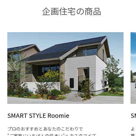
企画住宅の商品
「世界にひとつ」という唯一無二の
付加
価値を求める方
SMART STYLE Roomie
S
プロのおすすめとあなたのこだわりで
よ
”ご家族にいちばんの住まい”へカスタマイズ
暮