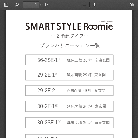
of 13
Toggle
Find
Zoom
Zoom
Too
Sidebar
Out
In
スマートスタイル  ルーミエ
ー2階建タイプー
プランバリエーション一覧
36-2SE-1
※
延床面積36坪  南東玄関
29-2E-1
※
延床面積29坪  東玄関
29-2E-2
延床面積29坪  東玄関
30-2E-1
※
延床面積30坪  東玄関 
30-2SE-1
※
延床面積30坪  南東玄関 
31-2NE-1