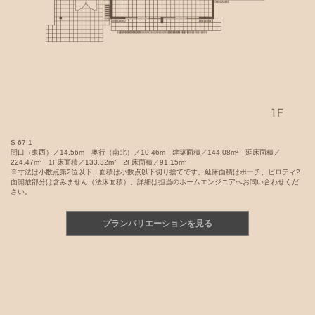
S-67-1
間口（東西）／14.56m 奥行（南北）／10.46m 建築面積／144.08m² 延床面積／
224.47m² 1F床面積／133.32m² 2F床面積／91.15m²
※寸法は小数点第2位以下、面積は小数点以下切り捨てです。延床面積はポーチ、ピロティ2
面開放部分は含みません（法床面積）。詳細は担当のホームエンジニアへお問い合わせくだ
さい。
プランバリエーションを見る