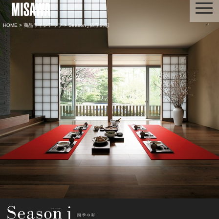
HOME
>
商品ラインアップ
> Season j 四季の彩