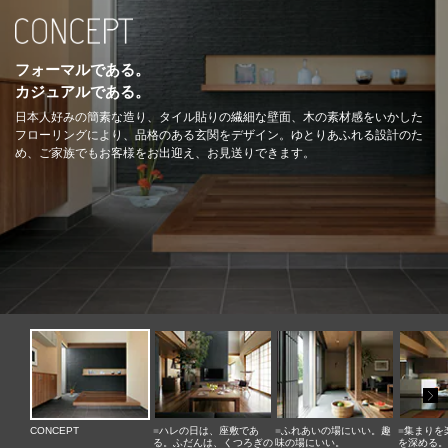
フォーマルである。
カジュアルである。
日本人好みの簡素な造り、タイル貼りの繊細な壁面、木の素材感をいかした
フローリングにより、品格のある玄関をデザイン。ゆとりあふれる設計のた
め、ご家族でもお客様をお出迎え、お見送りできます。
CONCEPT
■
ハレの日は、座敷であ
■
ふれあいの場にいい。趣
■
集まりを
る。ふだんは、くつろぎの
味の場にいい。
を深める。