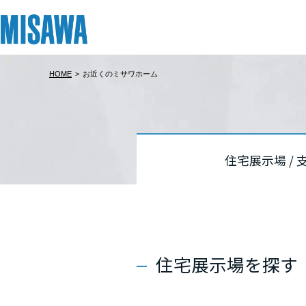
HOME
>
お近くのミサワホーム
リフォーム
住まい
土地活用
まちづくり
オーナーサポート
企業・IR情報
建てる
個人のお客さま
戸建て・マンション
複合開発・投資開発
サポートメニュー
企業・IR
北海道
北海道
北海道
[注文住宅]
住宅展示場 /
北海道
北海道
北海道
商品ラインアップ
賃貸住宅
ミサワリフォームとは
複合開発事業（ASMACI-アスマチ-）
住まいるりんぐ（ロングサポート）
ニュース
東北
東北
東北
デザイン
賃貸併用住宅
リフォームの流れ
再開発・官民連携事業
保証制度
MISAWAについて
テクノロジー（住まいの性能）
店舗・各種施設
リフォームメニュー
分譲マンション開発事業
アフターメンテナンス
ミサワホームグループ
青森県
青森県
青森県
住宅展示場を探す
建築事例・建築実例
土地活用モデルルーム見学
リフォーム事例
収益不動産・投資開発事業
ミサワリフォーム
IR情報
岩手県
岩手県
岩手県
デザイナーズギャラリー
土地活用実例
建築再生事業
SDGs