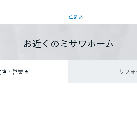
住まい
土地活用
都道府県を選択
都道府県を選択
都道府県を選択
お近くのミサワホーム
買う
法人のお客さま
事業用
事業用売買
ご相談窓口
採用情報
リフォ
支店・営業所
分譲住宅（建売・土地）検索
企業不動産活用（CRE）戦略
事業用リノベーション
事業用地・事業用建物
お客様センター
新卒者採用
中古住宅検索
社宅建築
ホテル・旅館リフォーム
分譲用地
中途採用
スムストック検索
医療・介護・子育て・障がい福祉施設
障がい者採用
リフォーム営業所
分譲マンション検索
ウエルネス事業
売る