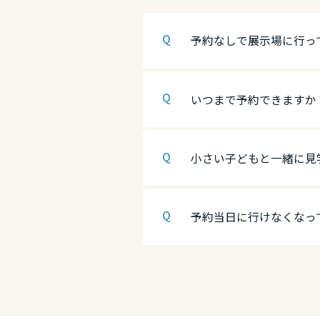
香川県
広島県
徳島県
予約なしで展示場に行っ
愛媛県
山口県
香川県
いつまで予約できますか
高知県
徳島県
愛媛県
九州エリア
香川県
高知県
小さい子どもと一緒に見
福岡県
九州エリア
愛媛県
予約当日に行けなくなっ
佐賀県
福岡県
高知県
長崎県
佐賀県
九州エリア