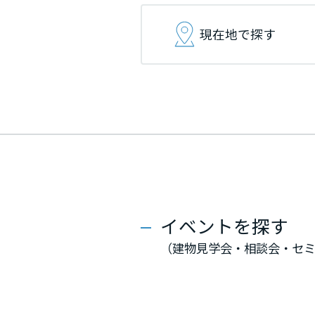
インテリア
環境活動
宮城県
宮城県
宮城県
現在地で探す
住まいづくりガイド
秋田県
秋田県
秋田県
山形県
山形県
山形県
福島県
福島県
福島県
関東
関東
関東
イベントを探す
茨城県
茨城県
茨城県
（建物見学会・相談会・セ
栃木県
栃木県
栃木県