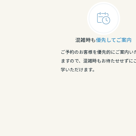
和歌山県
兵庫県
奈良県
中国・四国エ
奈良県
和歌山県
鳥取県
混雑時も
優先してご案内
中国・四国エ
和歌山県
ご予約のお客様を優先的にご案内い
岡山県
鳥取県
ますので、混雑時もお待たせせずに
中国・四国エ
学いただけます。
広島県
鳥取県
岡山県
山口県
島根県
広島県
徳島県
岡山県
山口県