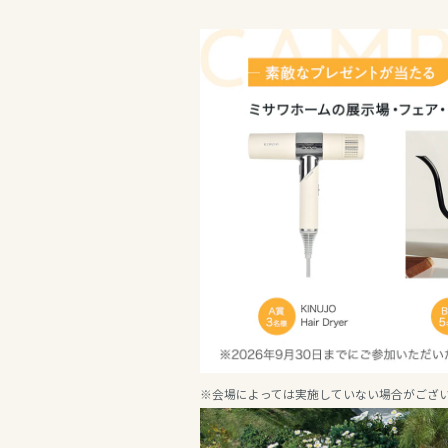
新潟県
新潟県
新潟県
山梨県
石川県
石川県
長野県
福井県
福井県
東海エリア
山梨県
長野県
岐阜県
東海エリア
長野県
静岡県
岐阜県
東海エリア
※会場によっては実施していない場合がござ
愛知県
岐阜県
静岡県