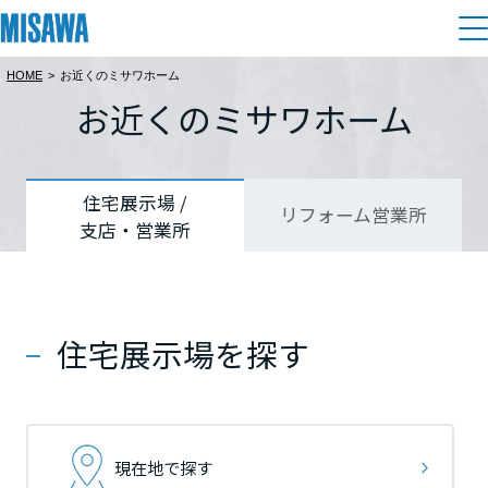
HOME
>
お近くのミサワホーム
住まい
お近くのミサワホーム
都道府県を選択
都道府県を選択
都道府県を選択
建てる
土地活用
[注文住宅]
北海道
北海道
北海道
住宅展示場 /
リフォーム営業所
支店・営業所
個人のお客さま
商品ラインアップ
リフォーム
北海道
北海道
北海道
デザイン
戸建て・マンション
賃貸住宅
まちづくり
東北
東北
東北
テクノロジー（住まいの性能）
住宅展示場を探す
賃貸併用住宅
複合開発・投資開発
ミサワリフォームとは
建築事例・建築実例
オーナーサポート
青森県
青森県
青森県
店舗・各種施設
リフォームの流れ
デザイナーズギャラリー
サポートメニュー
複合開発事業（ASMACI-アスマチ-）
土地活用モデルルーム見学
企
業・
IR情報
現在地で探す
岩手県
岩手県
岩手県
リフォームメニュー
インテリア