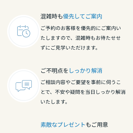
大阪府
滋賀県
京都府
混雑時も
優先してご案内
ご予約のお客様を優先的にご案内い
兵庫県
京都府
大阪府
たしますので、混雑時もお待たせせ
ずにご見学いただけます。
奈良県
大阪府
兵庫県
ご不明点を
しっかり解消
和歌山県
兵庫県
奈良県
ご相談内容やご要望を事前に伺うこ
とで、不安や疑問を当日しっかり解消
中国・四国エリア
いたします。
奈良県
和歌山県
鳥取県
中国・四国エリア
素敵なプレゼント
もご用意
和歌山県