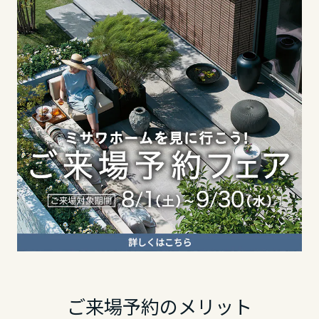
東海エリア
長野県
静岡県
岐阜県
東海エリア
愛知県
岐阜県
静岡県
三重県
静岡県
愛知県
近畿エリア
愛知県
三重県
滋賀県
近畿エリア
三重県
京都府
滋賀県
ご来場予約のメリット
近畿エリア