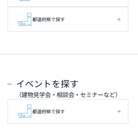
再開発・官民連携事業
土地活用実例
展示
場・
イベント情報
企業・IR
住まいるりんぐ（ロングサポート）
リフォーム事例
住まいづくりガイド
分譲マンション開発事業
宮城県
宮城県
宮城県
カタログ請求
都道府県で探す
法人のお客さま
保証制度
事業用
買う
ニュース
収益不動産・投資開発事業
住まいのご相談
アフターメンテナンス
秋田県
秋田県
秋田県
企業不動産活用（CRE）戦略
MISAWAについて
建築再生事業
事業用リノベーション
分譲住宅（建売・土地）検索
ミサワリフォーム
社宅建築
ミサワホームグループ
事業用売買
ホテル・旅館リフォーム
中古住宅検索
山形県
山形県
山形県
ご相談窓口
医療・介護・子育て・障がい福祉施設
IR情報
スムストック検索
イベントを探す
リフォーム営業所
事業用地・事業用建物
SDGs
福島県
福島県
福島県
お客様センター
分譲マンション検索
（建物見学会・相談会・セミナーなど）
これから土地活用・賃貸経営をご検討の方
分譲用地
環境活動
土地活用の基礎から長期安定経営を目指すオーナー様まで、賃貸経営
関東
関東
関東
都道府県で探す
売る
[MISAWA RELAY]
に役立つ多彩な情報を幅広くお届けします。
これからリフォームをご検討の方
採用情報
茨城県
茨城県
茨城県
実例動画や基礎知識、収納の工夫など、理想の住まいを叶えるリフォ
ホームラウンジ 土地活用・賃貸経営
ームの具体策とアイデアを豊富にご用意しています。
住まいの売却
ミサワホームオーナーさま・リフォーム工事ご契約者さまとミサワホ
すべてのフィールドに新しい価値をデザインし、持続可能な未来志向