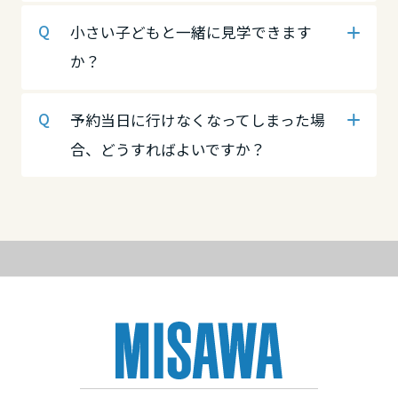
高知県
徳島県
愛媛県
小さい子どもと一緒に見学できます
か？
九州エリア
香川県
高知県
予約当日に行けなくなってしまった場
福岡県
合、どうすればよいですか？
九州エリア
愛媛県
佐賀県
福岡県
高知県
長崎県
佐賀県
九州エリア
熊本県
福岡県
長崎県