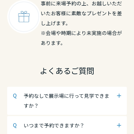
事前に来場予約の上、お越しいただ
岡山県
鳥取県
中国・四国エリア
いたお客様に素敵なプレゼントを差
し上げます。
広島県
鳥取県
岡山県
※会場や時期により未実施の場合が
あります。
山口県
島根県
広島県
よくあるご質問
徳島県
岡山県
山口県
予約なしで展示場に行って見学できま
香川県
広島県
徳島県
すか？
愛媛県
山口県
香川県
いつまで予約できますか？