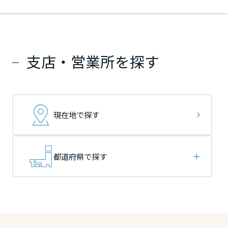
ームを結ぶコミュニケーションサイト。お得・便利・安心なコンテン
新卒者採用
のまちづくりを実現していきます。
ホームラウンジ リフォーム
ツや、ミサワホームからの大切なお知らせなど配信しています。
栃木県
栃木県
栃木県
ミサワゼネラルソリューション
中途採用
これから住まいをご検討の方
ミサワオーナーズクラブ
多彩な動画やこだわりが詰まった建築実例、注目の最新情報など、住
障がい者採用
支店・営業所を探す
群馬県
群馬県
群馬県
まいづくりを楽しく学べるデジタルラウンジです。
ホームラウンジ 新築・戸建て
ウエルネス事業
埼玉県
埼玉県
埼玉県
現在地で探す
海外事業
千葉県
千葉県
千葉県
都道府県で探す
東京都
東京都
東京都
神奈川県
神奈川県
神奈川県