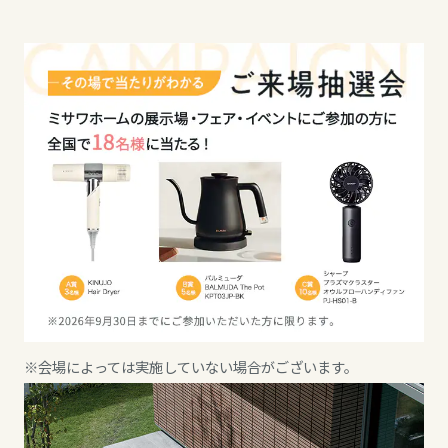
ミサワアイデンティティ
甲信越・北陸
甲信越・北陸
甲信越・北陸
富山県
富山県
富山県
新潟県
新潟県
新潟県
山梨県
石川県
石川県
長野県
福井県
福井県
※会場によっては実施していない場合がございます。
東海エリア
山梨県
長野県
岐阜県