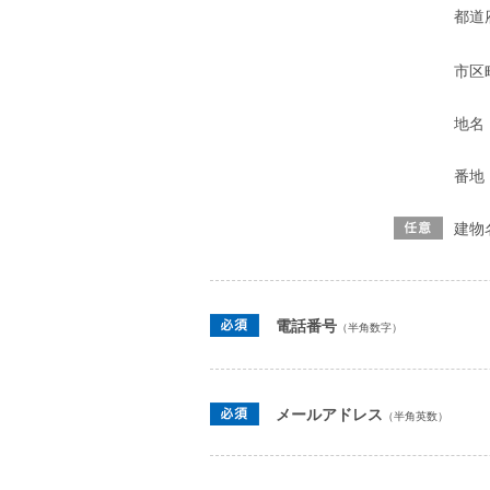
都道
市区
地名
番地
建物
電話番号
（半角数字）
メールアドレス
（半角英数）