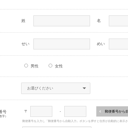
姓
名
せい
めい
男性
女性
〒
-
番号
郵便番号から
数字）
郵便番号を入力し「郵便番号から自動入力」ボタンを押すと住所が自動的に表示