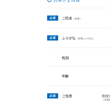
お客さま情報
ご氏名
（全角）
ふりがな
（全角ふりがな）
性別
年齢
ご住所
郵便
（半角