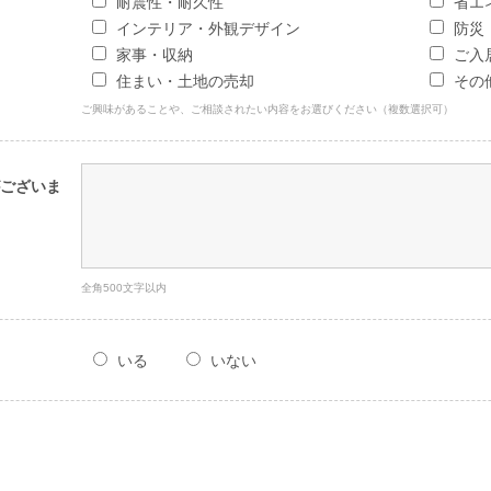
耐震性・耐久性
省エ
インテリア・外観デザイン
防災
家事・収納
ご入
住まい・土地の売却
その
ご興味があることや、ご相談されたい内容をお選びください（複数選択可）
ございま
全角500文字以内
いる
いない