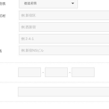
府県
町村
名
-
-