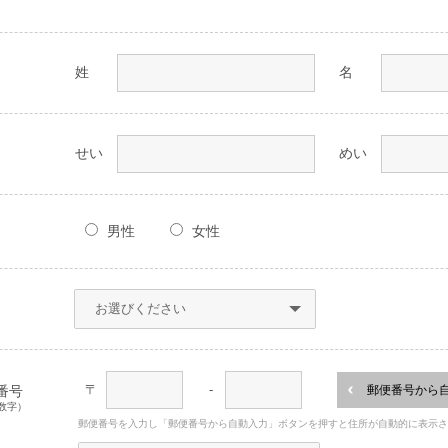
姓
名
せい
めい
男性
女性
〒
-
番号
郵便番号から
数字）
郵便番号を入力し「郵便番号から自動入力」ボタンを押すと住所が自動的に表示