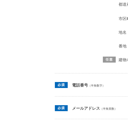
都道
市区
地名
番地
建物
電話番号
（半角数字）
メールアドレス
（半角英数）