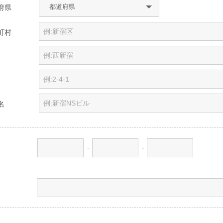
府県
町村
名
-
-