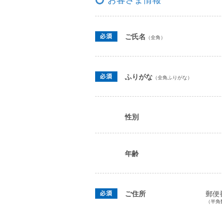
お客さま情報
ご氏名
（全角）
ふりがな
（全角ふりがな）
性別
年齢
ご住所
郵便
（半角