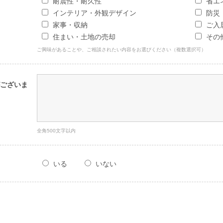
耐震性・耐久性
省エ
インテリア・外観デザイン
防災
家事・収納
ご入
住まい・土地の売却
その
ご興味があることや、ご相談されたい内容をお選びください（複数選択可）
ございま
全角500文字以内
いる
いない