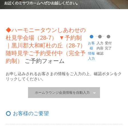
◆ハーモニータウンしあわせの
杜見学会場（28-7） ▼予約制
お客
入力
受付
｜黒川郡大和町杜の丘（28-7）
様
内容
完了
随時見学ご予約受付中（完全予
情報
確認
入力
約制）
ご予約フォーム
お申し込みされるお客さまの情報をご入力の上、
確認ボタンをク
リックしてください。
ホームラウンジ会員情報を自動入力
お客様のご要望