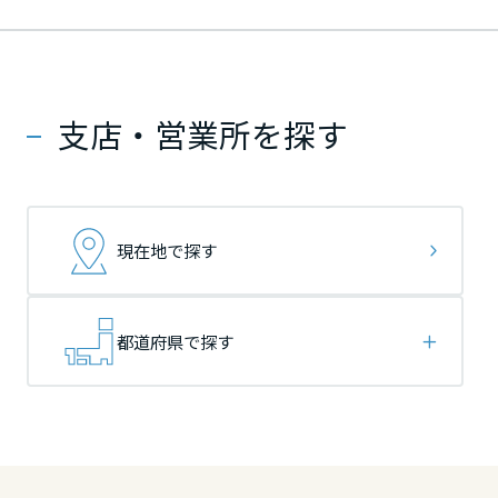
ームを結ぶコミュニケーションサイト。お得・便利・安心なコンテン
新卒者採用
のまちづくりを実現していきます。
ホームラウンジ リフォーム
ツや、ミサワホームからの大切なお知らせなど配信しています。
栃木県
栃木県
栃木県
ミサワゼネラルソリューション
中途採用
これから住まいをご検討の方
ミサワオーナーズクラブ
多彩な動画やこだわりが詰まった建築実例、注目の最新情報など、住
障がい者採用
支店・営業所を探す
群馬県
群馬県
群馬県
まいづくりを楽しく学べるデジタルラウンジです。
ホームラウンジ 新築・戸建て
ウエルネス事業
埼玉県
埼玉県
埼玉県
現在地で探す
海外事業
千葉県
千葉県
千葉県
都道府県で探す
東京都
東京都
東京都
神奈川県
神奈川県
神奈川県