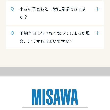
高知県
徳島県
愛媛県
小さい子どもと一緒に見学できます
か？
九州エリア
香川県
高知県
予約当日に行けなくなってしまった場
福岡県
合、どうすればよいですか？
九州エリア
愛媛県
佐賀県
福岡県
高知県
長崎県
佐賀県
九州エリア
熊本県
福岡県
長崎県