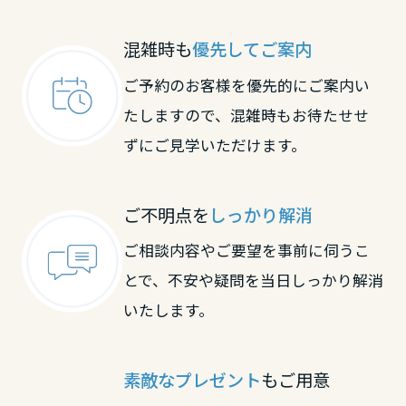
大阪府
滋賀県
京都府
混雑時も
優先してご案内
ご予約のお客様を優先的にご案内い
兵庫県
京都府
大阪府
たしますので、混雑時もお待たせせ
ずにご見学いただけます。
奈良県
大阪府
兵庫県
ご不明点を
しっかり解消
和歌山県
兵庫県
奈良県
ご相談内容やご要望を事前に伺うこ
とで、不安や疑問を当日しっかり解消
中国・四国エリア
いたします。
奈良県
和歌山県
鳥取県
中国・四国エリア
素敵なプレゼント
もご用意
和歌山県