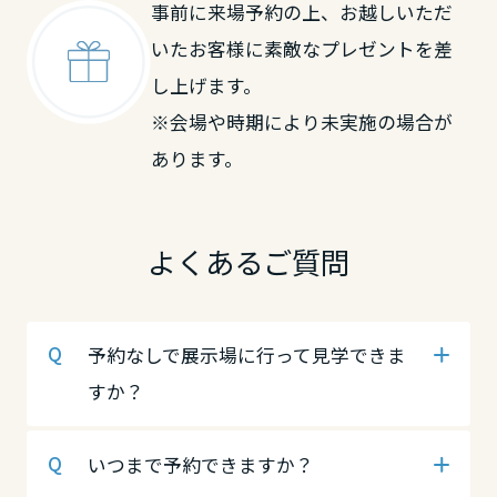
事前に来場予約の上、お越しいただ
岡山県
鳥取県
中国・四国エリア
いたお客様に素敵なプレゼントを差
し上げます。
広島県
鳥取県
岡山県
※会場や時期により未実施の場合が
あります。
山口県
島根県
広島県
よくあるご質問
徳島県
岡山県
山口県
予約なしで展示場に行って見学できま
香川県
広島県
徳島県
すか？
愛媛県
山口県
香川県
いつまで予約できますか？