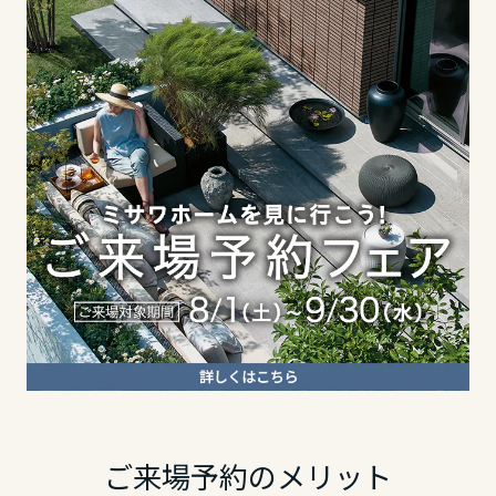
東海エリア
長野県
静岡県
岐阜県
東海エリア
愛知県
岐阜県
静岡県
三重県
静岡県
愛知県
近畿エリア
愛知県
三重県
滋賀県
近畿エリア
三重県
京都府
滋賀県
ご来場予約のメリット
近畿エリア