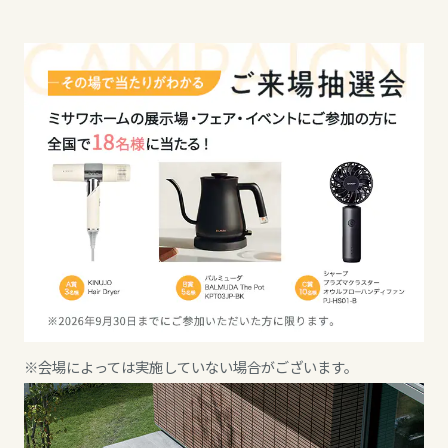
ミサワアイデンティティ
甲信越・北陸
甲信越・北陸
甲信越・北陸
富山県
富山県
富山県
新潟県
新潟県
新潟県
山梨県
石川県
石川県
長野県
福井県
福井県
※会場によっては実施していない場合がございます。
東海エリア
山梨県
長野県
岐阜県