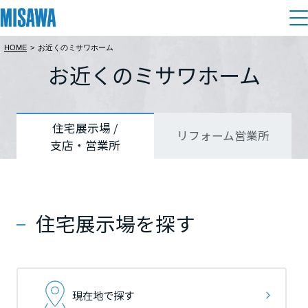
HOME
>
お近くのミサワホーム
住まい
お近くのミサワホーム
都道府県を選択
都道府県を選択
都道府県を選択
建てる
土地活用
[注文住宅]
北海道
北海道
北海道
住宅展示場 /
リフォーム営業所
支店・営業所
個人のお客さま
商品ラインアップ
リフォーム
北海道
北海道
北海道
デザイン
戸建て・マンション
賃貸住宅
まちづくり
東北
東北
東北
テクノロジー（住まいの性能）
住宅展示場を探す
賃貸併用住宅
複合開発・投資開発
ミサワリフォームとは
建築事例・建築実例
オーナーサポート
青森県
青森県
青森県
店舗・各種施設
リフォームの流れ
デザイナーズギャラリー
サポートメニュー
複合開発事業（ASMACI-アスマチ-）
土地活用モデルルーム見学
企
業・
IR情報
現在地で探す
岩手県
岩手県
岩手県
リフォームメニュー
インテリア