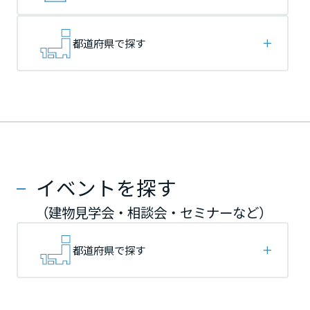
再開発・官民連携事業
土地活用実例
展示
場・
イベント情報
企業・IR
住まいるりんぐ（ロングサポート）
リフォーム事例
住まいづくりガイド
分譲マンション開発事業
宮城県
宮城県
宮城県
カタログ請求
都道府県で探す
法人のお客さま
保証制度
事業用
買う
ニュース
収益不動産・投資開発事業
住まいのご相談
アフターメンテナンス
秋田県
秋田県
秋田県
企業不動産活用（CRE）戦略
MISAWAについて
建築再生事業
事業用リノベーション
分譲住宅（建売・土地）検索
ミサワリフォーム
社宅建築
ミサワホームグループ
事業用売買
ホテル・旅館リフォーム
中古住宅検索
山形県
山形県
山形県
ご相談窓口
医療・介護・子育て・障がい福祉施設
IR情報
スムストック検索
イベントを探す
リフォーム営業所
事業用地・事業用建物
SDGs
福島県
福島県
福島県
お客様センター
分譲マンション検索
（建物見学会・相談会・セミナーなど）
これから土地活用・賃貸経営をご検討の方
分譲用地
環境活動
土地活用の基礎から長期安定経営を目指すオーナー様まで、賃貸経営
関東
関東
関東
都道府県で探す
売る
[MISAWA RELAY]
に役立つ多彩な情報を幅広くお届けします。
これからリフォームをご検討の方
採用情報
茨城県
茨城県
茨城県
実例動画や基礎知識、収納の工夫など、理想の住まいを叶えるリフォ
ホームラウンジ 土地活用・賃貸経営
ームの具体策とアイデアを豊富にご用意しています。
住まいの売却
ミサワホームオーナーさま・リフォーム工事ご契約者さまとミサワホ
すべてのフィールドに新しい価値をデザインし、持続可能な未来志向