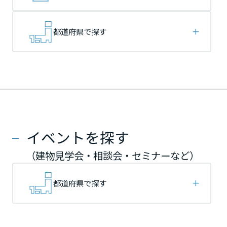
再開発・官民連携事業
土地活用実例
展示
場・
イベント情報
企業・IR
住まいるりんぐ（ロングサポート）
リフォーム事例
住まいづくりガイド
分譲マンション開発事業
宮城県
宮城県
宮城県
カタログ請求
都道府県で探す
法人のお客さま
保証制度
事業用
買う
ニュース
収益不動産・投資開発事業
住まいのご相談
アフターメンテナンス
秋田県
秋田県
秋田県
企業不動産活用（CRE）戦略
MISAWAについて
建築再生事業
事業用リノベーション
分譲住宅（建売・土地）検索
ミサワリフォーム
社宅建築
ミサワホームグループ
事業用売買
ホテル・旅館リフォーム
中古住宅検索
山形県
山形県
山形県
ご相談窓口
医療・介護・子育て・障がい福祉施設
IR情報
スムストック検索
イベントを探す
リフォーム営業所
事業用地・事業用建物
SDGs
福島県
福島県
福島県
お客様センター
分譲マンション検索
（建物見学会・相談会・セミナーなど）
これから土地活用・賃貸経営をご検討の方
分譲用地
環境活動
土地活用の基礎から長期安定経営を目指すオーナー様まで、賃貸経営
関東
関東
関東
都道府県で探す
売る
[MISAWA RELAY]
に役立つ多彩な情報を幅広くお届けします。
これからリフォームをご検討の方
採用情報
茨城県
茨城県
茨城県
実例動画や基礎知識、収納の工夫など、理想の住まいを叶えるリフォ
ホームラウンジ 土地活用・賃貸経営
ームの具体策とアイデアを豊富にご用意しています。
住まいの売却
ミサワホームオーナーさま・リフォーム工事ご契約者さまとミサワホ
すべてのフィールドに新しい価値をデザインし、持続可能な未来志向