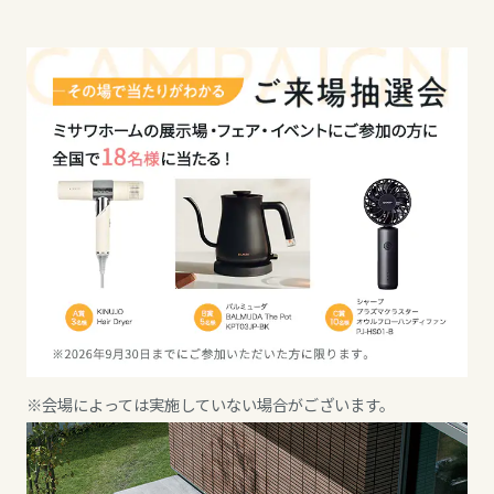
ミサワアイデンティティ
甲信越・北陸
甲信越・北陸
甲信越・北陸
富山県
富山県
富山県
新潟県
新潟県
新潟県
山梨県
石川県
石川県
長野県
福井県
福井県
※会場によっては実施していない場合がございます。
東海エリア
山梨県
山梨県
岐阜県