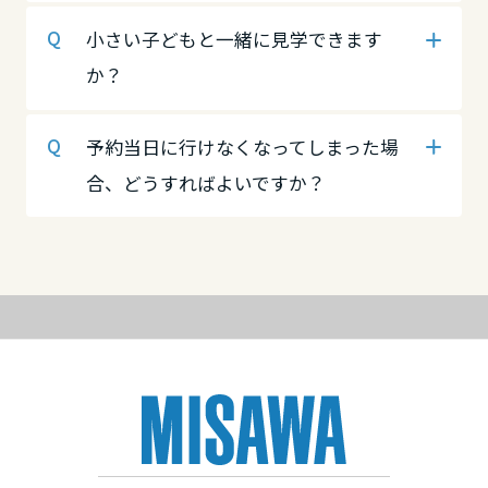
高知県
徳島県
香川県
小さい子どもと一緒に見学できます
か？
九州エリア
香川県
愛媛県
予約当日に行けなくなってしまった場
福岡県
合、どうすればよいですか？
愛媛県
高知県
佐賀県
九州エリア
高知県
長崎県
福岡県
九州エリア
熊本県
福岡県
佐賀県