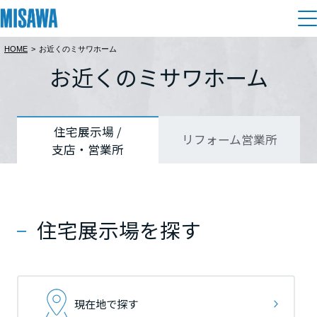
HOME
>
お近くのミサワホーム
住まい
お近くのミサワホーム
都道府県を選択
都道府県を選択
都道府県を選択
建てる
土地活用
[注文住宅]
北海道
北海道
北海道
住宅展示場 /
リフォーム営業所
支店・営業所
個人のお客さま
商品ラインアップ
リフォーム
北海道
北海道
北海道
デザイン
戸建て・マンション
賃貸住宅
まちづくり
東北
東北
東北
テクノロジー（住まいの性能）
住宅展示場を探す
賃貸併用住宅
複合開発・投資開発
ミサワリフォームとは
建築事例・建築実例
オーナーサポート
青森県
青森県
青森県
店舗・各種施設
リフォームの流れ
デザイナーズギャラリー
サポートメニュー
複合開発事業（ASMACI-アスマチ-）
土地活用モデルルーム見学
企
業・
IR情報
現在地で探す
岩手県
岩手県
岩手県
リフォームメニュー
インテリア