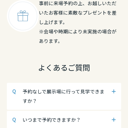
事前に来場予約の上、お越しいただ
岡山県
中国・四国エリア
中国・四国エリア
いたお客様に素敵なプレゼントを差
し上げます。
広島県
鳥取県
鳥取県
※会場や時期により未実施の場合が
あります。
山口県
島根県
岡山県
よくあるご質問
徳島県
岡山県
広島県
予約なしで展示場に行って見学できま
香川県
広島県
山口県
すか？
愛媛県
山口県
徳島県
いつまで予約できますか？