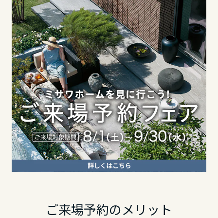
長野県
長野県
静岡県
東海エリア
東海エリア
愛知県
岐阜県
岐阜県
三重県
静岡県
静岡県
近畿エリア
愛知県
愛知県
滋賀県
三重県
三重県
京都府
ご来場予約のメリット
近畿エリア
近畿エリア