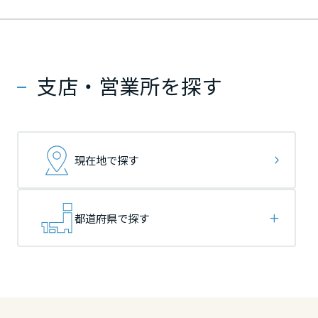
ームを結ぶコミュニケーションサイト。お得・便利・安心なコンテン
新卒者採用
のまちづくりを実現していきます。
ホームラウンジ リフォーム
ツや、ミサワホームからの大切なお知らせなど配信しています。
栃木県
栃木県
栃木県
ミサワゼネラルソリューション
中途採用
これから住まいをご検討の方
ミサワオーナーズクラブ
多彩な動画やこだわりが詰まった建築実例、注目の最新情報など、住
障がい者採用
支店・営業所を探す
群馬県
群馬県
群馬県
まいづくりを楽しく学べるデジタルラウンジです。
ホームラウンジ 新築・戸建て
ウエルネス事業
埼玉県
埼玉県
埼玉県
現在地で探す
海外事業
千葉県
千葉県
千葉県
都道府県で探す
東京都
東京都
東京都
神奈川県
神奈川県
神奈川県