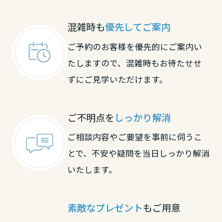
大阪府
滋賀県
滋賀県
混雑時も
優先してご案内
ご予約のお客様を優先的にご案内い
兵庫県
京都府
京都府
たしますので、混雑時もお待たせせ
ずにご見学いただけます。
奈良県
大阪府
大阪府
ご不明点を
しっかり解消
和歌山県
兵庫県
兵庫県
ご相談内容やご要望を事前に伺うこ
とで、不安や疑問を当日しっかり解消
中国・四国エリア
いたします。
奈良県
奈良県
鳥取県
素敵なプレゼント
もご用意
和歌山県
和歌山県