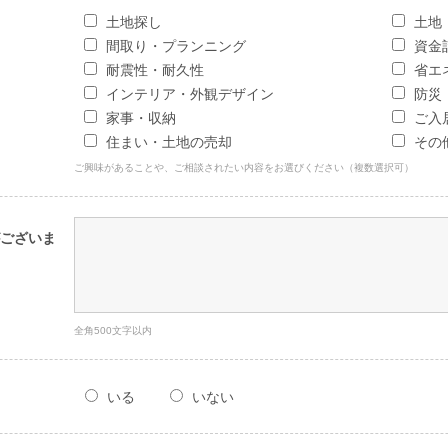
土地探し
土地
間取り・プランニング
資金
耐震性・耐久性
省エ
インテリア・外観デザイン
防災
家事・収納
ご入
住まい・土地の売却
その
ご興味があることや、ご相談されたい内容をお選びください（複数選択可）
ございま
全角500文字以内
いる
いない