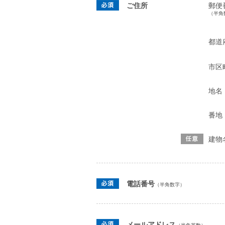
ご住所
郵便
（半角
都道
市区
地名
番地
建物
電話番号
（半角数字）
メールアドレス