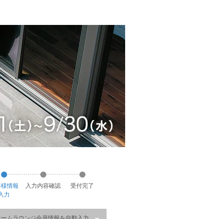
客様
情報
入力
内容
確認
受付
完了
入力
ホームラウンジ会員情報を自動入力