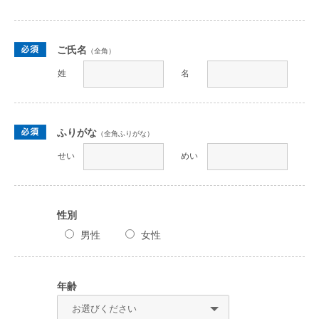
ご氏名
（全角）
姓
名
ふりがな
（全角ふりがな）
せい
めい
性別
男性
女性
年齢