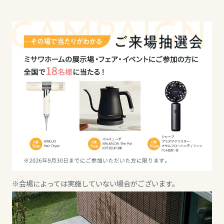
ミサワアイデンティティ
甲信越・北陸
甲信越・北陸
甲信越・北陸
富山県
富山県
富山県
新潟県
新潟県
新潟県
山梨県
石川県
石川県
長野県
福井県
福井県
※会場によっては実施していない場合がございます。
東海エリア
山梨県
山梨県
岐阜県