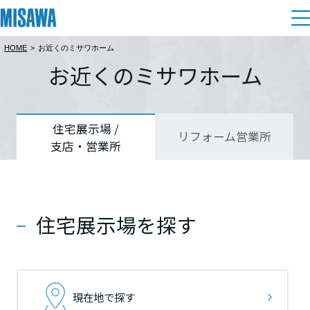
HOME
>
お近くのミサワホーム
住まい
お近くのミサワホーム
都道府県を選択
都道府県を選択
都道府県を選択
建てる
土地活用
[注文住宅]
北海道
北海道
北海道
住宅展示場 /
リフォーム営業所
支店・営業所
個人のお客さま
商品ラインアップ
リフォーム
北海道
北海道
北海道
デザイン
戸建て・マンション
賃貸住宅
まちづくり
東北
東北
東北
テクノロジー（住まいの性能）
住宅展示場を探す
賃貸併用住宅
複合開発・投資開発
ミサワリフォームとは
建築事例・建築実例
オーナーサポート
青森県
青森県
青森県
店舗・各種施設
リフォームの流れ
デザイナーズギャラリー
サポートメニュー
複合開発事業（ASMACI-アスマチ-）
土地活用モデルルーム見学
企
業・
IR情報
現在地で探す
岩手県
岩手県
岩手県
リフォームメニュー
インテリア