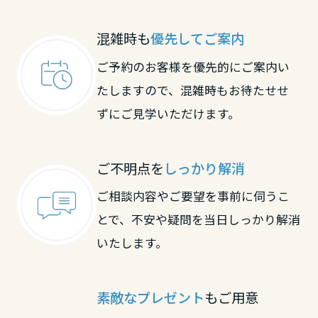
大阪府
滋賀県
滋賀県
混雑時も
優先してご案内
ご予約のお客様を優先的にご案内い
兵庫県
京都府
京都府
たしますので、混雑時もお待たせせ
ずにご見学いただけます。
奈良県
大阪府
大阪府
ご不明点を
しっかり解消
和歌山県
兵庫県
兵庫県
ご相談内容やご要望を事前に伺うこ
とで、不安や疑問を当日しっかり解消
中国・四国エリア
いたします。
奈良県
奈良県
鳥取県
素敵なプレゼント
もご用意
和歌山県
和歌山県