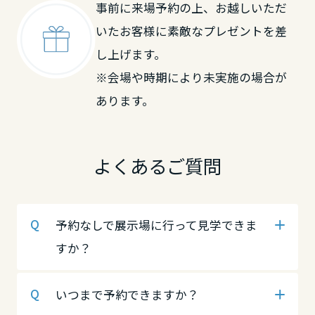
事前に来場予約の上、お越しいただ
岡山県
中国・四国エリア
中国・四国エリア
いたお客様に素敵なプレゼントを差
し上げます。
広島県
鳥取県
鳥取県
※会場や時期により未実施の場合が
あります。
山口県
島根県
岡山県
よくあるご質問
徳島県
岡山県
広島県
予約なしで展示場に行って見学できま
香川県
広島県
山口県
すか？
愛媛県
山口県
徳島県
いつまで予約できますか？