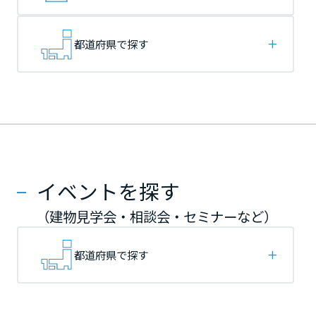
再開発・官民連携事業
土地活用実例
展示
場・
イベント情報
企業・IR
住まいるりんぐ（ロングサポート）
リフォーム事例
住まいづくりガイド
分譲マンション開発事業
宮城県
宮城県
宮城県
カタログ請求
都道府県で探す
法人のお客さま
保証制度
事業用
買う
ニュース
収益不動産・投資開発事業
住まいのご相談
アフターメンテナンス
秋田県
秋田県
秋田県
企業不動産活用（CRE）戦略
MISAWAについて
建築再生事業
事業用リノベーション
分譲住宅（建売・土地）検索
ミサワリフォーム
社宅建築
ミサワホームグループ
事業用売買
ホテル・旅館リフォーム
中古住宅検索
山形県
山形県
山形県
ご相談窓口
医療・介護・子育て・障がい福祉施設
IR情報
スムストック検索
イベントを探す
リフォーム営業所
事業用地・事業用建物
SDGs
福島県
福島県
福島県
お客様センター
分譲マンション検索
（建物見学会・相談会・セミナーなど）
これから土地活用・賃貸経営をご検討の方
分譲用地
環境活動
土地活用の基礎から長期安定経営を目指すオーナー様まで、賃貸経営
関東
関東
関東
都道府県で探す
売る
[MISAWA RELAY]
に役立つ多彩な情報を幅広くお届けします。
これからリフォームをご検討の方
採用情報
茨城県
茨城県
茨城県
実例動画や基礎知識、収納の工夫など、理想の住まいを叶えるリフォ
ホームラウンジ 土地活用・賃貸経営
ームの具体策とアイデアを豊富にご用意しています。
住まいの売却
ミサワホームオーナーさま・リフォーム工事ご契約者さまとミサワホ
すべてのフィールドに新しい価値をデザインし、持続可能な未来志向