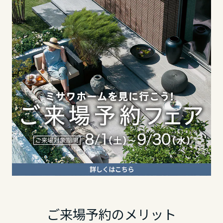
長野県
長野県
静岡県
東海エリア
東海エリア
愛知県
岐阜県
岐阜県
三重県
静岡県
静岡県
近畿エリア
愛知県
愛知県
滋賀県
三重県
三重県
京都府
ご来場予約のメリット
近畿エリア
近畿エリア