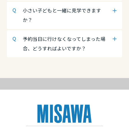
高知県
徳島県
香川県
小さい子どもと一緒に見学できます
か？
九州エリア
香川県
愛媛県
予約当日に行けなくなってしまった場
福岡県
合、どうすればよいですか？
愛媛県
高知県
佐賀県
九州エリア
高知県
長崎県
福岡県
九州エリア
熊本県
福岡県
佐賀県