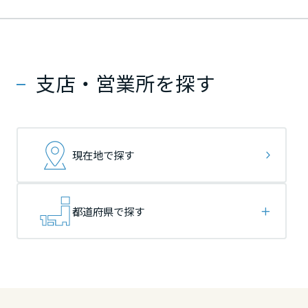
ームを結ぶコミュニケーションサイト。お得・便利・安心なコンテン
新卒者採用
のまちづくりを実現していきます。
ホームラウンジ リフォーム
ツや、ミサワホームからの大切なお知らせなど配信しています。
栃木県
栃木県
栃木県
ミサワゼネラルソリューション
中途採用
これから住まいをご検討の方
ミサワオーナーズクラブ
多彩な動画やこだわりが詰まった建築実例、注目の最新情報など、住
障がい者採用
支店・営業所を探す
群馬県
群馬県
群馬県
まいづくりを楽しく学べるデジタルラウンジです。
ホームラウンジ 新築・戸建て
ウエルネス事業
埼玉県
埼玉県
埼玉県
現在地で探す
海外事業
千葉県
千葉県
千葉県
都道府県で探す
東京都
東京都
東京都
神奈川県
神奈川県
神奈川県