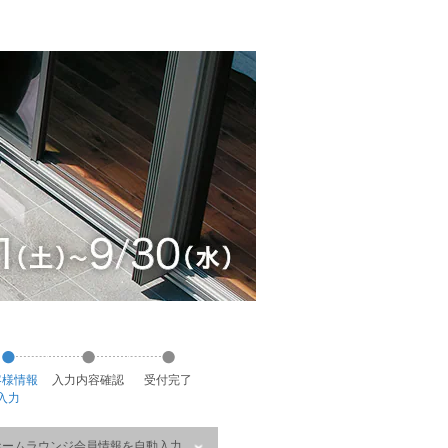
客様
情報
入力
内容
確認
受付
完了
入力
ホームラウンジ会員情報を自動入力