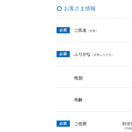
お客さま情報
ご氏名
（全角）
ふりがな
（全角ふりがな）
性別
年齢
ご住所
郵便
（半角