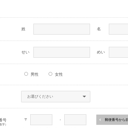
姓
名
せい
めい
男性
女性
〒
-
番号
郵便番号から
数字）