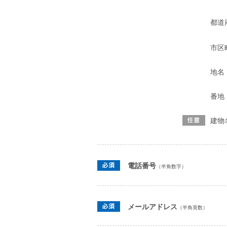
都道
市区
地名
番地
建物
電話番号
（半角数字）
メールアドレス
（半角英数）