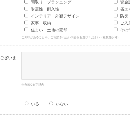
間取り・プランニング
資金
耐震性・耐久性
省エ
インテリア・外観デザイン
防災
家事・収納
ご入
住まい・土地の売却
その
ご興味があることや、ご相談されたい内容をお選びください（複数選択可）
ございま
全角500文字以内
いる
いない