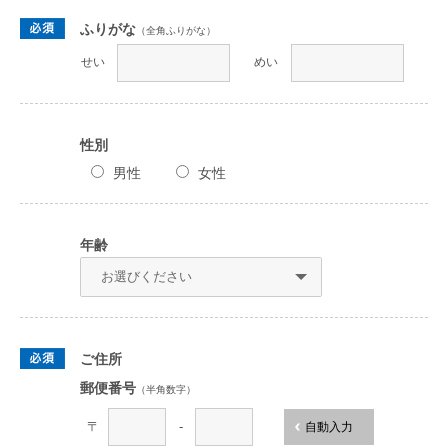
ふりがな
（全角ふりがな）
せい
めい
性別
男性
女性
年齢
ご住所
郵便番号
（半角数字）
〒
-
自動入力