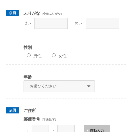
ふりがな
（全角ふりがな）
せい
めい
性別
男性
女性
年齢
ご住所
郵便番号
（半角数字）
〒
-
自動入力