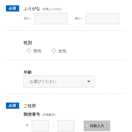
ふりがな
（全角ふりがな）
せい
めい
性別
男性
女性
年齢
ご住所
郵便番号
（半角数字）
〒
-
自動入力