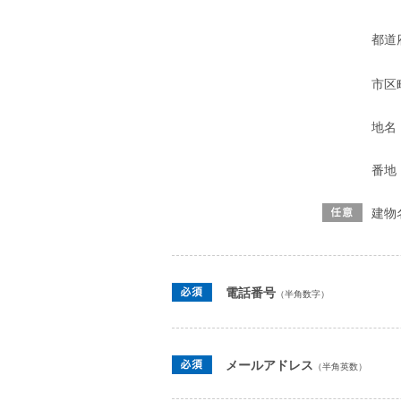
都道
市区
地名
番地
建物
電話番号
（半角数字）
メールアドレス
（半角英数）