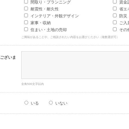
間取り・プランニング
資金
耐震性・耐久性
省エ
インテリア・外観デザイン
防災
家事・収納
ご入
住まい・土地の売却
その
ご興味があることや、ご相談されたい内容をお選びください（複数選択可）
ございま
全角500文字以内
いる
いない