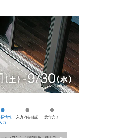
客様
情報
入力
内容
確認
受付
完了
入力
ホームラウンジ会員情報を自動入力