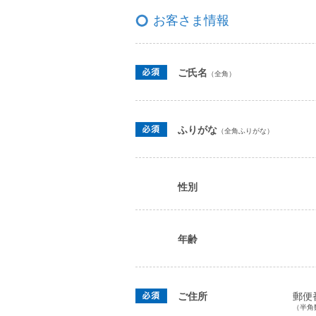
お客さま情報
ご氏名
（全角）
ふりがな
（全角ふりがな）
性別
年齢
ご住所
郵便
（半角