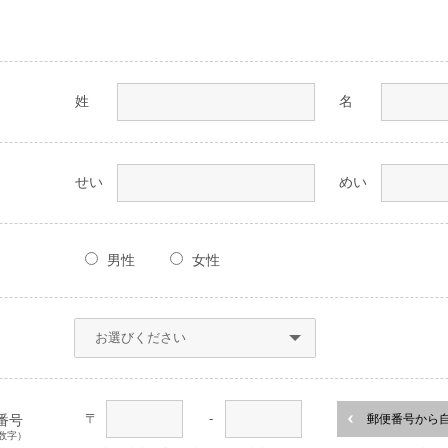
姓
名
せい
めい
男性
女性
〒
-
番号
郵便番号から
数字）