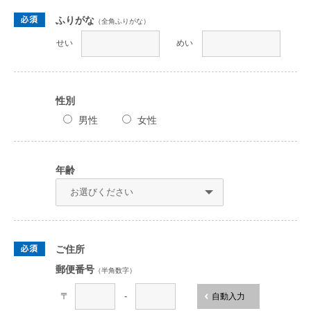
ふりがな
（全角ふりがな）
せい
めい
性別
男性
女性
年齢
ご住所
郵便番号
（半角数字）
〒
-
自動入力