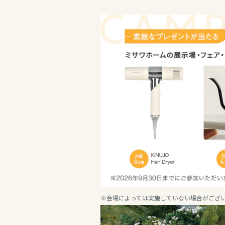
新潟県
新潟県
新潟県
山梨県
石川県
石川県
長野県
福井県
福井県
東海エリア
山梨県
長野県
岐阜県
東海エリア
長野県
静岡県
岐阜県
東海エリア
※会場によっては実施していない場合がござ
愛知県
岐阜県
静岡県