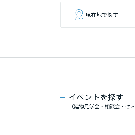
インテリア
環境活動
宮城県
宮城県
宮城県
現在地で探す
住まいづくりガイド
秋田県
秋田県
秋田県
山形県
山形県
山形県
福島県
福島県
福島県
関東
関東
関東
イベントを探す
茨城県
茨城県
茨城県
（建物見学会・相談会・セ
栃木県
栃木県
栃木県