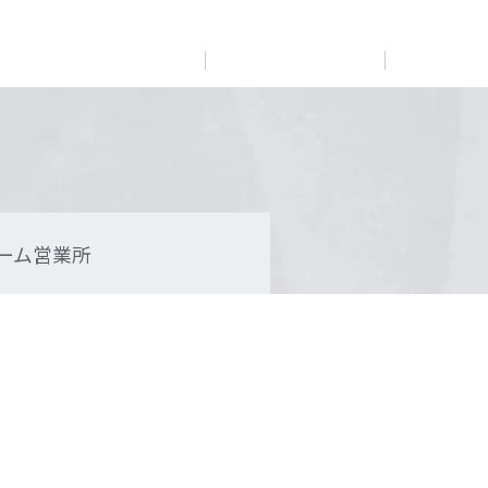
展示
場・
イベント情報
カタログ請求
住まいのご相談
リフォーム
まちづくり
オーナーサポート
企
業・
IR情報
閉じる
閉じる
閉じる
閉じる
閉じる
閉じる
これから土地活用・賃貸経営をご検討の方
これからリフォームをご検討の方
これから住まいをご検討の方
ーム営業所
すべてのフィールドに新しい価値をデザインし、持続可能
多彩な動画やこだわりが詰まった建築実例、注目の最新情
土地活用の基礎から長期安定経営を目指すオーナー様ま
実例動画や基礎知識、収納の工夫など、理想の住まいを叶
ミサワホームオーナーさま・リフォーム工事ご契約者さま
な未来志向のまちづくりを実現していきます。
報など、住まいづくりを楽しく学べるデジタルラウンジで
で、賃貸経営に役立つ多彩な情報を幅広くお届けします。
えるリフォームの具体策とアイデアを豊富にご用意してい
とミサワホームを結ぶコミュニケーションサイト。お得・
す。
ます。
便利・安心なコンテンツや、ミサワホームからの大切なお
ミサワゼネラルソリューション
ホームラウンジ 土地活用・賃貸経営
知らせなど配信しています。
ホームラウンジ 新築・戸建て
ホームラウンジ リフォーム
ミサワアイデンティティ
ミサワオーナーズクラブ