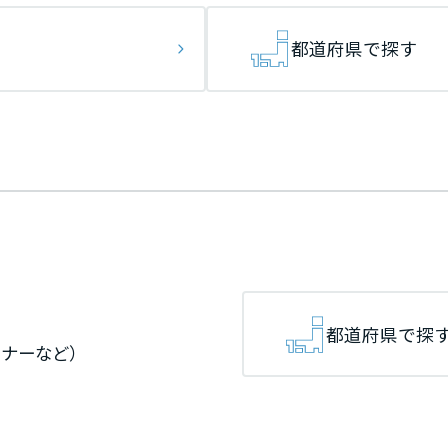
[MISAWA RELAY]
海外事業
都道府県で探す
住まいの売却
都道府県で探
ミナーなど）