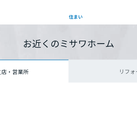
住まい
土地活用
都道府県を選択
都道府県を選択
都道府県を選択
お近くのミサワホーム
買う
法人のお客さま
事業用
事業用売買
ご相談窓口
採用情報
リフォ
支店・営業所
分譲住宅（建売・土地）検索
企業不動産活用（CRE）戦略
事業用リノベーション
事業用地・事業用建物
お客様センター
新卒者採用
中古住宅検索
社宅建築
ホテル・旅館リフォーム
分譲用地
中途採用
スムストック検索
医療・介護・子育て・障がい福祉施設
障がい者採用
リフォーム営業所
分譲マンション検索
ウエルネス事業
売る