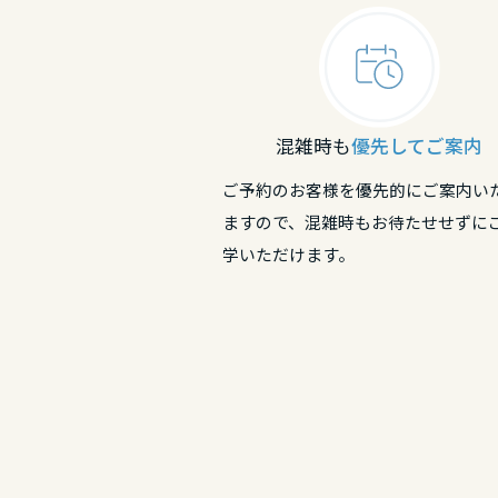
和歌山県
兵庫県
奈良県
中国・四国エ
奈良県
和歌山県
鳥取県
混雑時も
優先してご案内
中国・四国エ
和歌山県
ご予約のお客様を優先的にご案内い
岡山県
鳥取県
ますので、混雑時もお待たせせずに
中国・四国エ
学いただけます。
広島県
鳥取県
岡山県
山口県
島根県
広島県
徳島県
岡山県
山口県