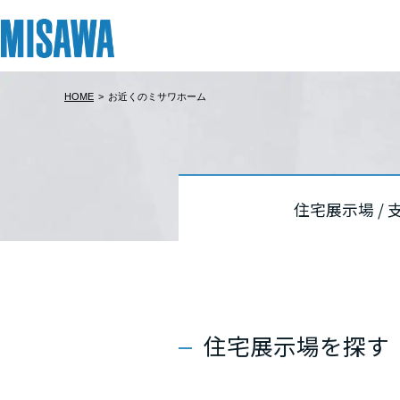
HOME
>
お近くのミサワホーム
リフォーム
住まい
土地活用
まちづくり
オーナーサポート
企業・IR情報
建てる
個人のお客さま
戸建て・マンション
複合開発・投資開発
サポートメニュー
企業・IR
北海道
北海道
北海道
[注文住宅]
住宅展示場 /
北海道
北海道
北海道
商品ラインアップ
賃貸住宅
ミサワリフォームとは
複合開発事業（ASMACI-アスマチ-）
住まいるりんぐ（ロングサポート）
ニュース
東北
東北
東北
デザイン
賃貸併用住宅
リフォームの流れ
再開発・官民連携事業
保証制度
MISAWAについて
テクノロジー（住まいの性能）
店舗・各種施設
リフォームメニュー
分譲マンション開発事業
アフターメンテナンス
ミサワホームグループ
青森県
青森県
青森県
住宅展示場を探す
建築事例・建築実例
土地活用モデルルーム見学
リフォーム事例
収益不動産・投資開発事業
ミサワリフォーム
IR情報
岩手県
岩手県
岩手県
デザイナーズギャラリー
土地活用実例
建築再生事業
SDGs