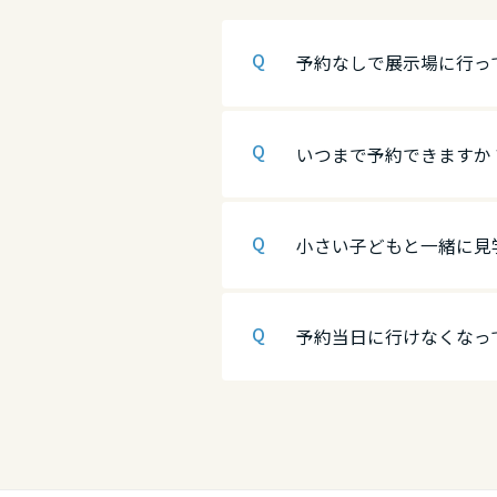
香川県
広島県
徳島県
予約なしで展示場に行っ
愛媛県
山口県
香川県
いつまで予約できますか
高知県
徳島県
愛媛県
九州エリア
香川県
高知県
小さい子どもと一緒に見
福岡県
九州エリア
愛媛県
予約当日に行けなくなっ
佐賀県
福岡県
高知県
長崎県
佐賀県
九州エリア