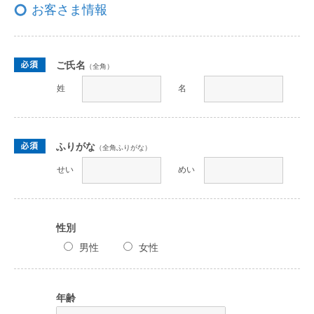
お客さま情報
ご氏名
（全角）
姓
名
ふりがな
（全角ふりがな）
せい
めい
性別
男性
女性
年齢