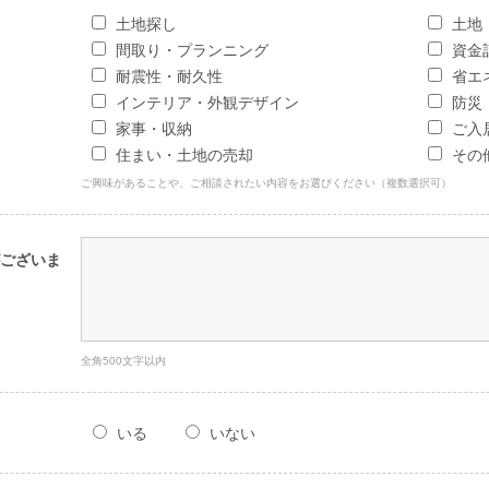
土地探し
土地
間取り・プランニング
資金
耐震性・耐久性
省エ
インテリア・外観デザイン
防災
家事・収納
ご入
住まい・土地の売却
その
ご興味があることや、ご相談されたい内容をお選びください（複数選択可）
ございま
全角500文字以内
いる
いない