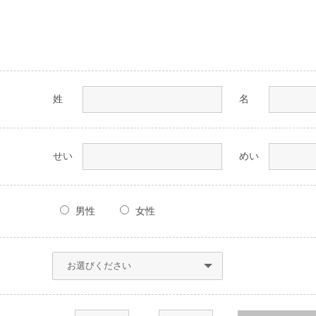
姓
名
せい
めい
男性
女性