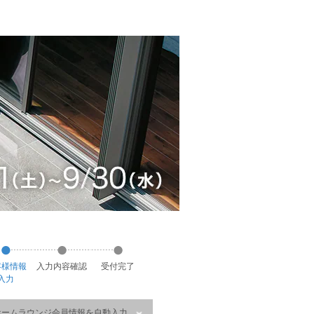
客様
情報
入力
内容
確認
受付
完了
入力
ホームラウンジ会員情報を自動入力