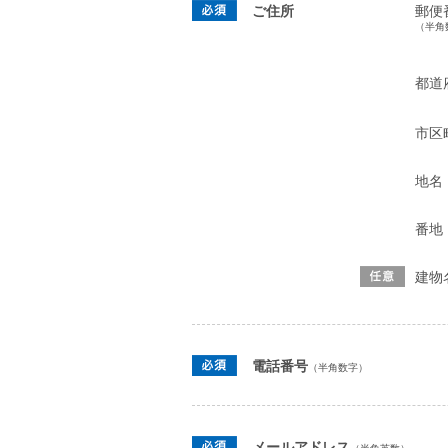
ご住所
郵便
（半角
都道
市区
地名
番地
建物
電話番号
（半角数字）
メールアドレス