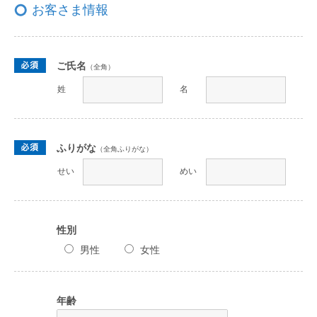
お客さま情報
ご氏名
（全角）
姓
名
ふりがな
（全角ふりがな）
せい
めい
性別
男性
女性
年齢