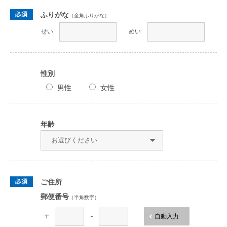
ふりがな
（全角ふりがな）
せい
めい
性別
男性
女性
年齢
ご住所
郵便番号
（半角数字）
〒
-
自動入力