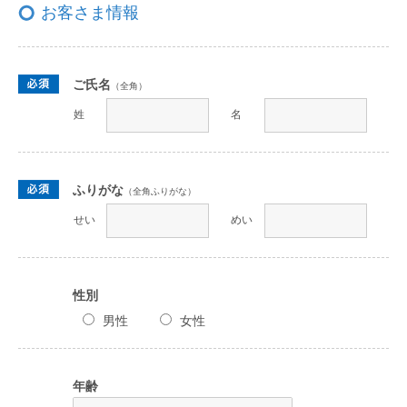
お客さま情報
ご氏名
（全角）
姓
名
ふりがな
（全角ふりがな）
せい
めい
性別
男性
女性
年齢