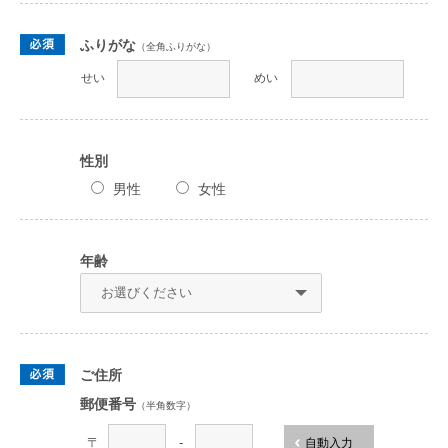
ふりがな
（全角ふりがな）
せい
めい
性別
男性
女性
年齢
ご住所
郵便番号
（半角数字）
〒
-
自動入力