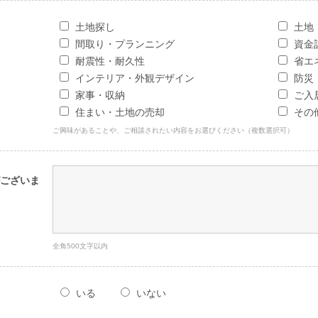
土地探し
土地
間取り・プランニング
資金
耐震性・耐久性
省エ
インテリア・外観デザイン
防災
家事・収納
ご入
住まい・土地の売却
その
ご興味があることや、ご相談されたい内容をお選びください（複数選択可）
ございま
全角500文字以内
いる
いない