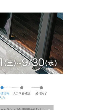
客様
情報
入力
内容
確認
受付
完了
入力
ホームラウンジ会員情報を自動入力