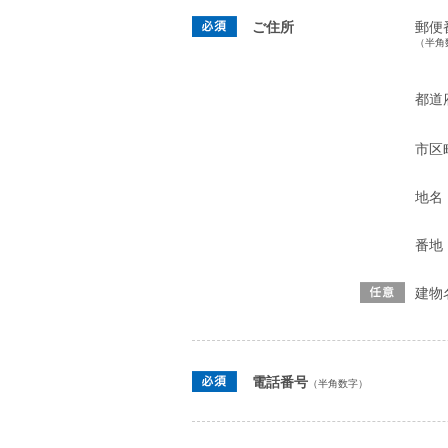
ご住所
郵便
（半角
都道
市区
地名
番地
建物
電話番号
（半角数字）