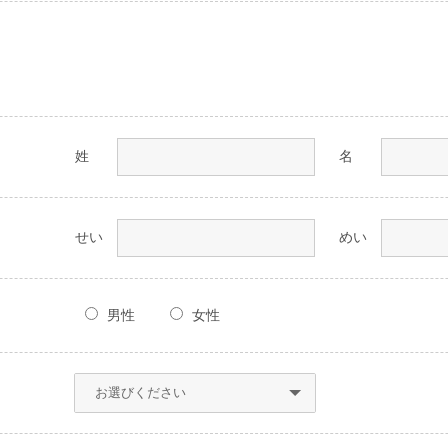
姓
名
せい
めい
男性
女性