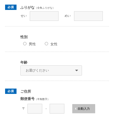
ふりがな
（全角ふりがな）
せい
めい
性別
男性
女性
年齢
ご住所
郵便番号
（半角数字）
〒
-
自動入力