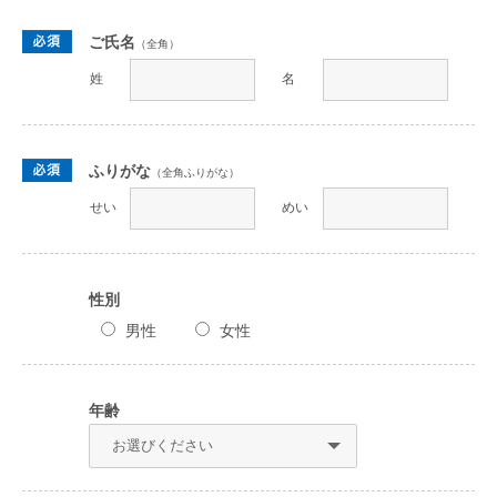
ご氏名
（全角）
姓
名
ふりがな
（全角ふりがな）
せい
めい
性別
男性
女性
年齢