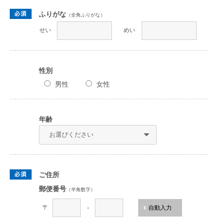
ふりがな
（全角ふりがな）
せい
めい
性別
男性
女性
年齢
ご住所
郵便番号
（半角数字）
〒
-
自動入力