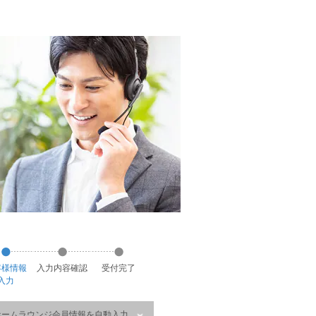
客様
情報
入力
内容
確認
受付
完了
入力
ホームラウンジ会員情報を自動入力