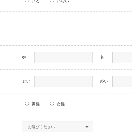
いる
いない
姓
名
せい
めい
男性
女性