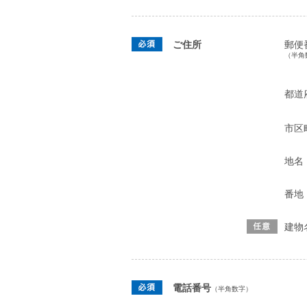
ご住所
郵便
（半角
都道
市区
地名
番地
建物
電話番号
（半角数字）