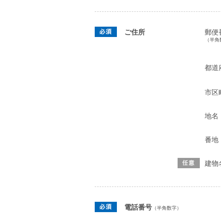
ご住所
郵便
（半角
都道
市区
地名
番地
建物
電話番号
（半角数字）