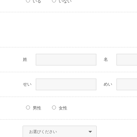
いる
いない
姓
名
せい
めい
男性
女性