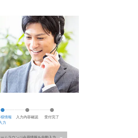
客様
情報
入力
内容
確認
受付
完了
入力
ホームラウンジ会員情報を自動入力