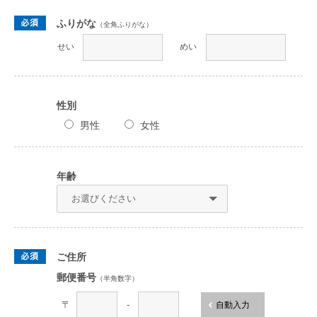
ふりがな
（全角ふりがな）
せい
めい
性別
男性
女性
年齢
ご住所
郵便番号
（半角数字）
〒
-
自動入力