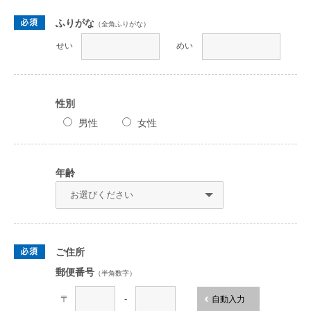
ふりがな
（全角ふりがな）
せい
めい
性別
男性
女性
年齢
ご住所
郵便番号
（半角数字）
〒
-
自動入力