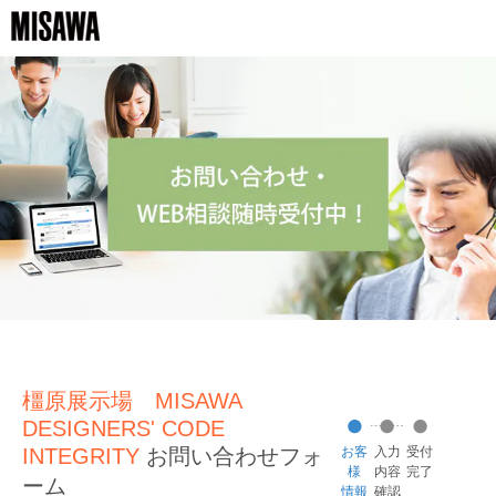
橿原展示場 MISAWA
DESIGNERS' CODE
INTEGRITY
お問い合わせフォ
お客
入力
受付
様
内容
完了
ーム
情報
確認