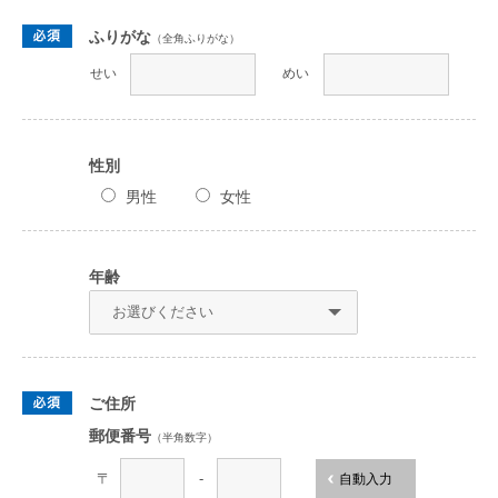
ふりがな
（全角ふりがな）
せい
めい
性別
男性
女性
年齢
ご住所
郵便番号
（半角数字）
〒
-
自動入力