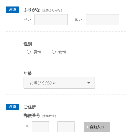
ふりがな
（全角ふりがな）
せい
めい
性別
男性
女性
年齢
ご住所
郵便番号
（半角数字）
〒
-
自動入力