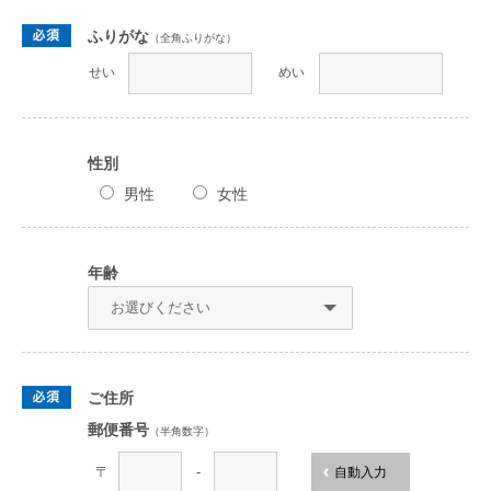
ふりがな
（全角ふりがな）
せい
めい
性別
男性
女性
年齢
ご住所
郵便番号
（半角数字）
〒
-
自動入力