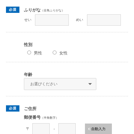
ふりがな
（全角ふりがな）
せい
めい
性別
男性
女性
年齢
ご住所
郵便番号
（半角数字）
〒
-
自動入力