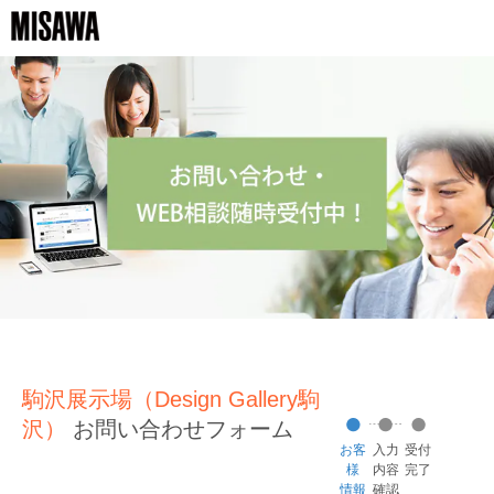
駒沢展示場（Design Gallery駒
沢）
お問い合わせフォーム
お客
入力
受付
様
内容
完了
情報
確認