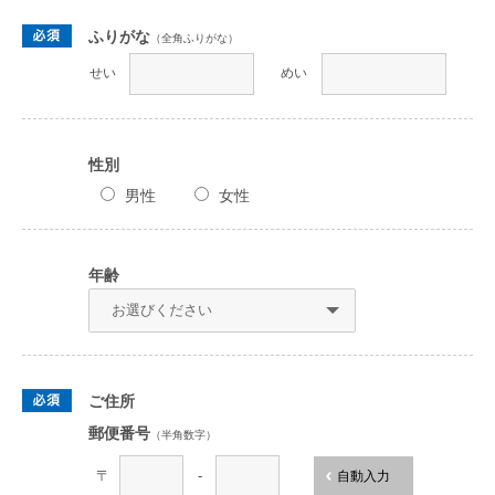
ふりがな
（全角ふりがな）
せい
めい
性別
男性
女性
年齢
ご住所
郵便番号
（半角数字）
〒
-
自動入力