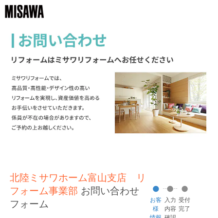
北陸ミサワホーム富山支店 リ
フォーム事業部
お問い合わせ
お客
入力
受付
フォーム
様
内容
完了
情報
確認