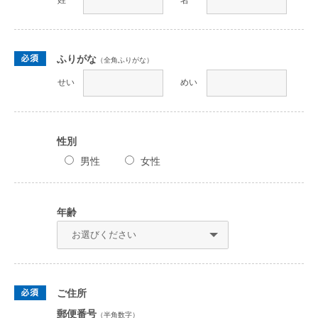
ふりがな
（全角ふりがな）
せい
めい
性別
男性
女性
年齢
ご住所
郵便番号
（半角数字）