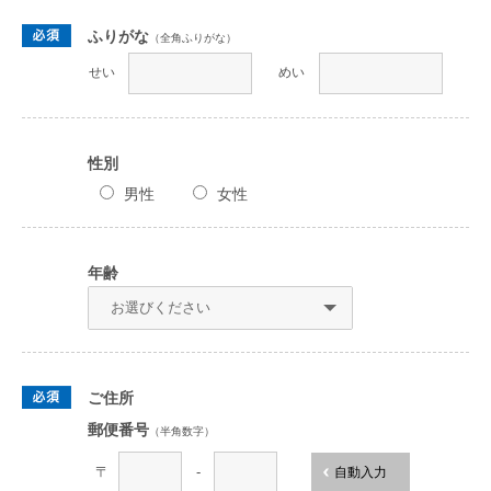
ふりがな
（全角ふりがな）
せい
めい
性別
男性
女性
年齢
ご住所
郵便番号
（半角数字）
〒
-
自動入力